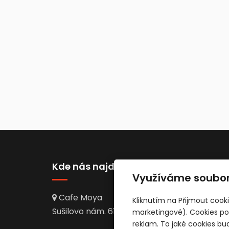
Kde nás najdete
Využíváme soubor
Cafe Moya
Kliknutím na Přijmout cook
Sušilovo nám. 61, Rousínov
marketingové). Cookies pou
reklam. To jaké cookies b