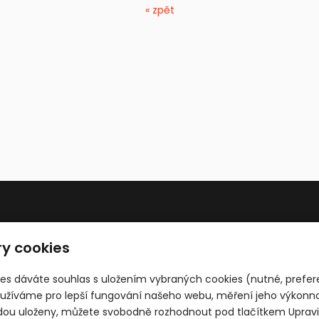
« zpět
Otevírací doba
O
y cookies
PO - Pá: 8:00 - 19:00
ies dáváte souhlas s uložením vybraných cookies (nutné, prefer
So - Ne: 9:00 - 19:00
žíváme pro lepší fungování našeho webu, měření jeho výkonnost
udou uloženy, můžete svobodně rozhodnout pod tlačítkem Upravi