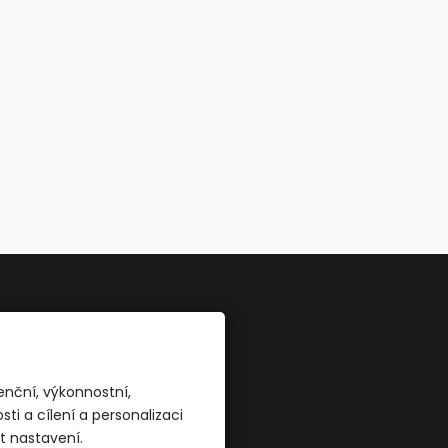
zvěte se
+420 605 226 781
enční, výkonnostní,
info@cafemoya.cz
i a cílení a personalizaci
t nastavení.