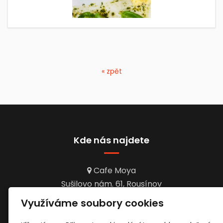
« zpět
Kde nás najdete
Cafe Moya
Sušilovo nám. 61, Rousínov
Využíváme soubory cookies
Otevírací doba