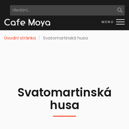
Me
Úvodní stránka
Svatomartinská husa
Svatomartinská
husa