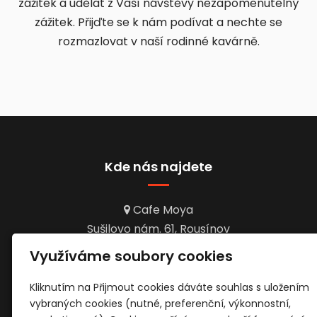
zážitek a udělat z Vaší návštěvy nezapomenutelný
zážitek. Přijďte se k nám podívat a nechte se
rozmazlovat v naší rodinné kavárně.
Kde nás najdete
Cafe Moya
Sušilovo nám. 61, Rousínov
Využíváme soubory cookies
Otevírací doba
Kliknutím na Přijmout cookies dáváte souhlas s uložením
vybraných cookies (nutné, preferenční, výkonnostní,
PO - Pá: 8:00 - 19:00