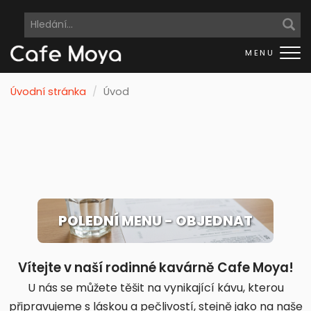
Me
Úvodní stránka
Úvod
POLEDNÍ MENU - OBJEDNAT
Vítejte v naší rodinné kavárně Cafe Moya!
U nás se můžete těšit na vynikající kávu, kterou
připravujeme s láskou a pečlivostí, stejně jako na naše